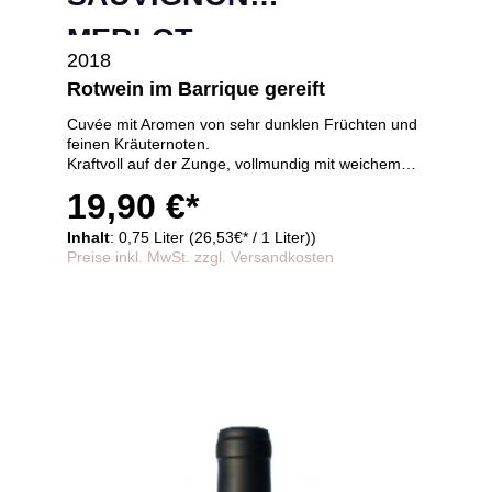
MERLOT
2018
Rotwein im Barrique gereift
Cuvée mit Aromen von sehr dunklen Früchten und
feinen Kräuternoten.
Kraftvoll auf der Zunge, vollmundig mit weichem
Abgang und langem Nachhall,
19,90 €*
24 Monate im Barrique gereift
Inhalt
: 0,75 Liter (26,53€* / 1 Liter))
Preise inkl. MwSt. zzgl. Versandkosten