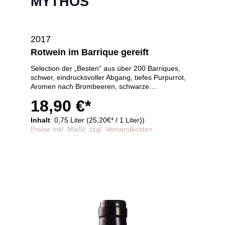
MYTHOS
2017
Rotwein im Barrique gereift
Selection der „Besten“ aus über 200 Barriques,
schwer, eindrucksvoller Abgang, tiefes Purpurrot,
Aromen nach Brombeeren, schwarze
Johannisbeere,
18,90 €*
30 Monate im Barrique gereift
Inhalt
: 0,75 Liter (25,20€* / 1 Liter))
Preise inkl. MwSt. zzgl. Versandkosten