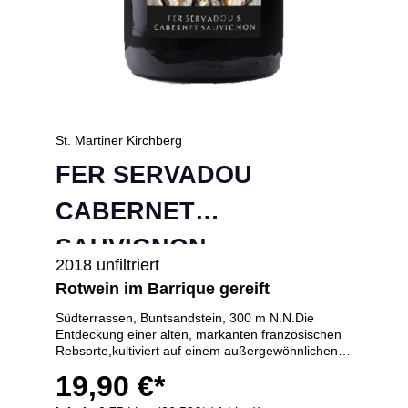
St. Martiner Kirchberg
FER SERVADOU
CABERNET
SAUVIGNON
2018 unfiltriert
Rotwein im Barrique gereift
Südterrassen, Buntsandstein, 300 m N.N.Die
Entdeckung einer alten, markanten französischen
Rebsorte,kultiviert auf einem außergewöhnlichen
Terroir. Intensive Frucht:reife Himbeere des FER
19,90 €*
vermählt sich mit pfeffriger Würze des
Cabernets.Einzigartig und unbeschreiblich im