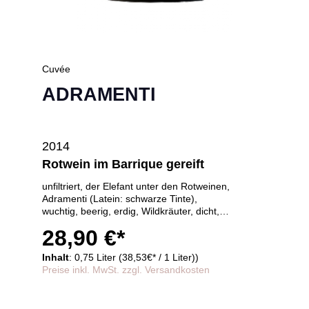
Cuvée
ADRAMENTI
2014
Rotwein im Barrique gereift
unfiltriert, der Elefant unter den Rotweinen,
Adramenti (Latein: schwarze Tinte),
wuchtig, beerig, erdig, Wildkräuter, dicht,
undurchdringliches, fast schwarzes
28,90 €*
Dunkelrot, ölig, absolutes Unikat, sehr lagerfähig
- es gibt nur eine kleine Charge -
Inhalt
: 0,75 Liter (38,53€* / 1 Liter))
64 Monate im Barrique gereift
Preise inkl. MwSt. zzgl. Versandkosten