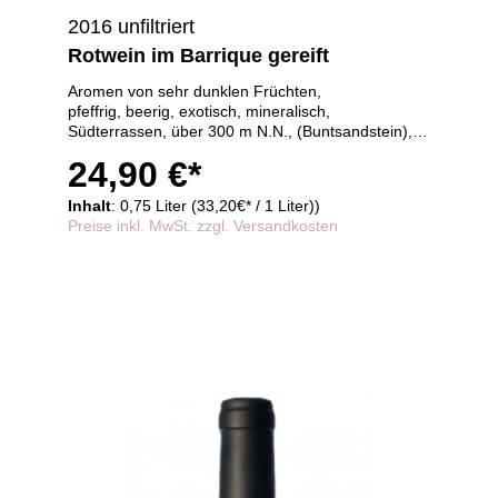
2016 unfiltriert
Rotwein im Barrique gereift
Aromen von sehr dunklen Früchten,
pfeffrig, beerig, exotisch, mineralisch,
Südterrassen, über 300 m N.N., (Buntsandstein),
internationale Traube trifft Pfälzer Cool Climate
24,90 €*
Terroir,
30 Monate im Barrique gereift
Inhalt
: 0,75 Liter (33,20€* / 1 Liter))
Preise inkl. MwSt. zzgl. Versandkosten