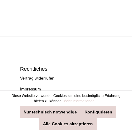
Rechtliches
Vertrag widerrufen
Impressum
Diese Website verwendet Cookies, um eine bestmögliche Erfahrung
Datenschutz
bieten zu können.
Mehr Informationen ...
Widerruf
Nur technisch notwendige
Konfigurieren
Versand & Zahlung
Alle Cookies akzeptieren