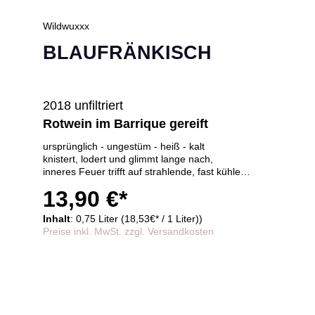
Wildwuxxx
BLAUFRÄNKISCH
2018 unfiltriert
Rotwein im Barrique gereift
ursprünglich - ungestüm - heiß - kalt
knistert, lodert und glimmt lange nach,
inneres Feuer trifft auf strahlende, fast kühle
Eleganz,
13,90 €*
kräftiges Rot, im Holzfass gereift
Inhalt
: 0,75 Liter (18,53€* / 1 Liter))
Preise inkl. MwSt. zzgl. Versandkosten