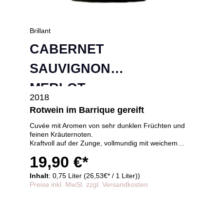
Brillant
CABERNET
SAUVIGNON
MERLOT
2018
Rotwein im Barrique gereift
Cuvée mit Aromen von sehr dunklen Früchten und
feinen Kräuternoten.
Kraftvoll auf der Zunge, vollmundig mit weichem
Abgang und langem Nachhall,
19,90 €*
24 Monate im Barrique gereift
Inhalt
: 0,75 Liter (26,53€* / 1 Liter))
Preise inkl. MwSt. zzgl. Versandkosten