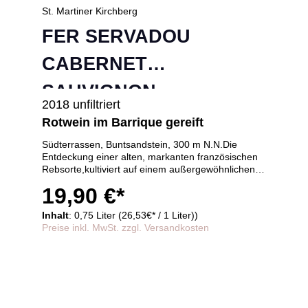
St. Martiner Kirchberg
FER SERVADOU
CABERNET
SAUVIGNON
2018 unfiltriert
Rotwein im Barrique gereift
Südterrassen, Buntsandstein, 300 m N.N.Die
Entdeckung einer alten, markanten französischen
Rebsorte,kultiviert auf einem außergewöhnlichen
Terroir. Intensive Frucht:reife Himbeere des FER
19,90 €*
vermählt sich mit pfeffriger Würze des
Cabernets.Einzigartig und unbeschreiblich im
Inhalt
: 0,75 Liter (26,53€* / 1 Liter))
Geschmack, Reife im alten Eichenholzfass
Preise inkl. MwSt. zzgl. Versandkosten