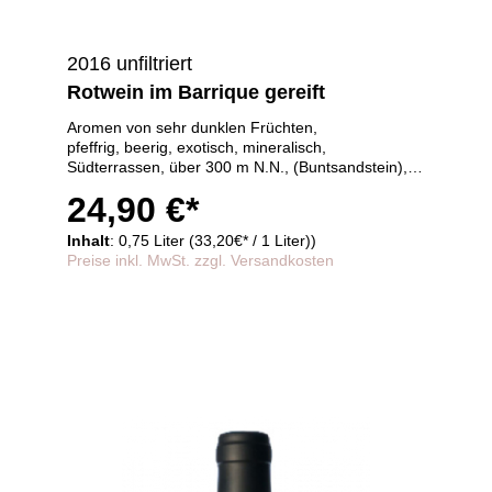
2016 unfiltriert
Rotwein im Barrique gereift
Aromen von sehr dunklen Früchten,
pfeffrig, beerig, exotisch, mineralisch,
Südterrassen, über 300 m N.N., (Buntsandstein),
internationale Traube trifft Pfälzer Cool Climate
24,90 €*
Terroir,
30 Monate im Barrique gereift
Inhalt
: 0,75 Liter (33,20€* / 1 Liter))
Preise inkl. MwSt. zzgl. Versandkosten