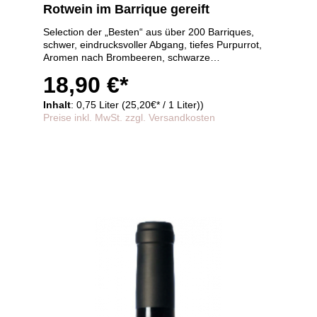
Rotwein im Barrique gereift
Selection der „Besten“ aus über 200 Barriques,
schwer, eindrucksvoller Abgang, tiefes Purpurrot,
Aromen nach Brombeeren, schwarze
Johannisbeere,
18,90 €*
30 Monate im Barrique gereift
Inhalt
: 0,75 Liter (25,20€* / 1 Liter))
Preise inkl. MwSt. zzgl. Versandkosten